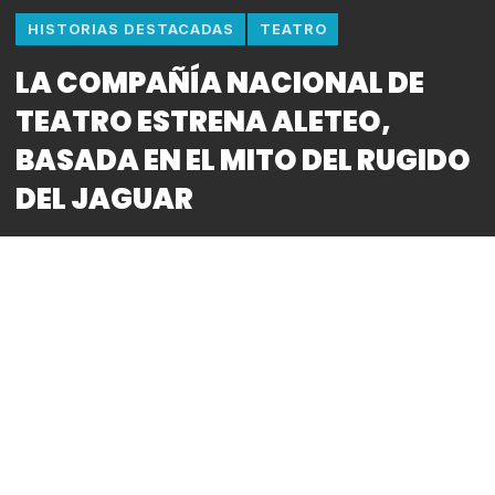
HISTORIAS DESTACADAS
TEATRO
LA COMPAÑÍA NACIONAL DE
TEATRO ESTRENA ALETEO,
BASADA EN EL MITO DEL RUGIDO
DEL JAGUAR
By
Bitácora CDMX
REDACCIÓN
● Escrita por David Gaitán y dirigida por Isabel
Toledo, será la segunda obra en estrenarse de las
cuatro producciones del proyecto Teatro de Arte
Mexicano