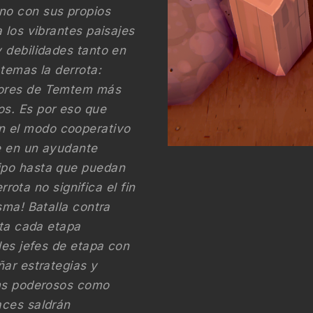
no con sus propios
 los vibrantes paisajes
 debilidades tanto en
temas la derrota:
dores de Temtem más
s. Es por eso que
 el modo cooperativo
te en un ayudante
ipo hasta que puedan
rrota no significa el fin
sma! Batalla contra
sta cada etapa
les jefes de etapa con
ñar estrategias y
ems poderosos como
aces saldrán