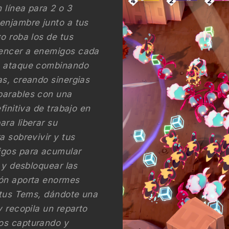
 línea para 2 o 3
enjambre junto a tus
o roba los de tus
vencer a enemigos cada
de ataque combinando
as, creando sinergias
parables con una
finitiva de trabajo en
ra liberar su
a sobrevivir y tus
igos para acumular
 y desbloquear las
ión aporta enormes
e tus Tems, dándote una
y recopila un reparto
os capturando y