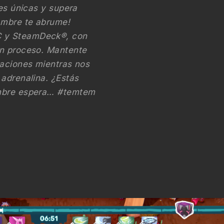
nes únicas y supera
ambre te abrume!
C y SteamDeck®, con
en proceso. Mantente
zaciones mientras nos
 adrenalina. ¿Estás
ambre espera… #temtem