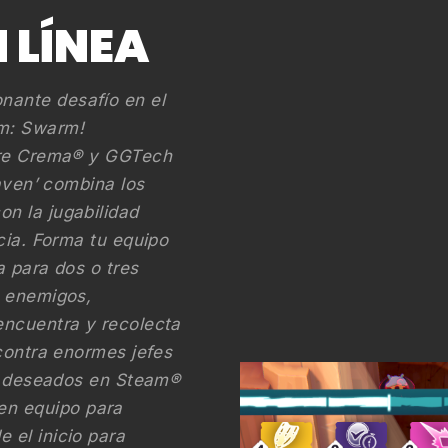
 LÍNEA
ante desafío en el
em: Swarm!
tre Crema® y GGTech
eaven’ combina los
n la jugabilidad
cia. Forma tu equipo
 para dos o tres
e enemigos,
encuentra y recolecta
contra enormes jefes
de deseados en Steam®
n equipo para
 el inicio para