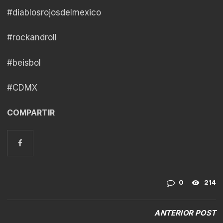
#diablosrojosdelmexico
#rockandroll
#beisbol
#CDMX
COMPARTIR
0
214
ANTERIOR POST