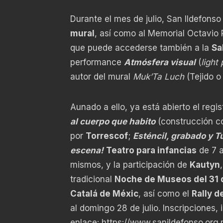
Durante el mes de julio, San Ildefons
mural
, así como al Memorial Octavio P
que puede accederse también a la
Sa
performance
Atmósfera visual
(
light 
autor del mural
Muk’Ta Luch
(Tejido o
Aunado a ello, ya está abierto el regi
al cuerpo que habito
(construcción c
por
Torrescof
;
Esténcil, grabado y T
escena!
Teatro para infancias
de 7 a
mismos, y la participación de
Kautyn
tradicional
Noche de Museos del 31 d
Catalá de Méxic
, así como el
Rally d
al domingo 28 de julio. Inscripciones, 
enlace:
https://www.sanildefonso.org.