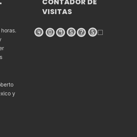
CONTADOR DE
•
VISITAS
 horas.
y
er
s
oberto
éxico y