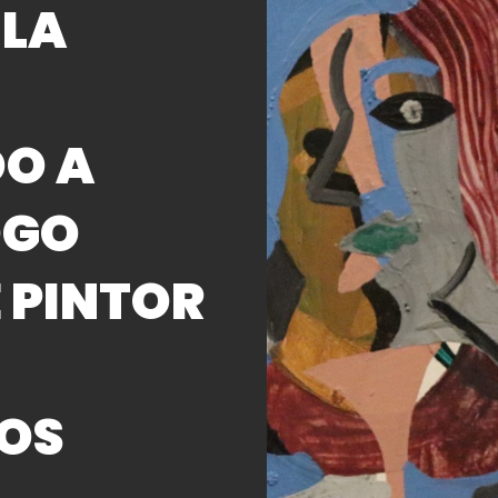
 LA
O A
OGO
E PINTOR
OS