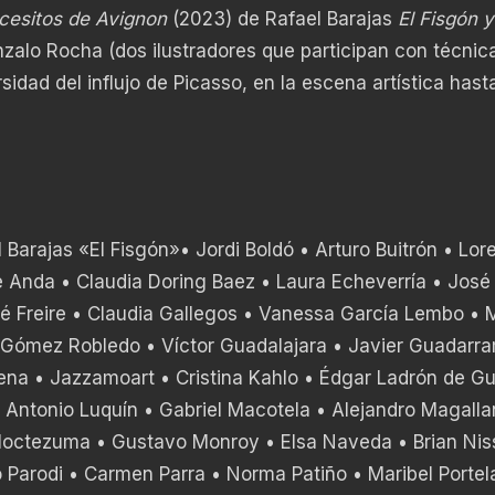
cesitos de Avignon
(2023) de Rafael Barajas
El Fisgón y
alo Rocha (dos ilustradores que participan con técnic
rsidad del influjo de Picasso, en la escena artística hasta
 Barajas «El Fisgón»• Jordi Boldó • Arturo Buitrón • Lor
Anda • Claudia Doring Baez • Laura Echeverría • José
né Freire • Claudia Gallegos • Vanessa García Lembo •
s Gómez Robledo • Víctor Guadalajara • Javier Guadarr
rena • Jazzamoart • Cristina Kahlo • Édgar Ladrón de G
 Antonio Luquín • Gabriel Macotela • Alejandro Magalla
 Moctezuma • Gustavo Monroy • Elsa Naveda • Brian Nis
 Parodi • Carmen Parra • Norma Patiño • Maribel Portel