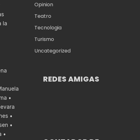
Opinion
as
Teatro
 la
Tecnologia
Turismo
Uncategorized
ena
REDES AMIGAS
 Manuela
ama •
uevara
nes •
sen •
a •