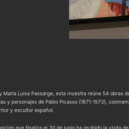
r y María Luisa Passarge, esta muestra reúne 54 obras d
obras y personajes de Pablo Picasso (1871-1973), conme
intor y escultor español.
ición que finaliza el 30 de junio ha recibido la visita d