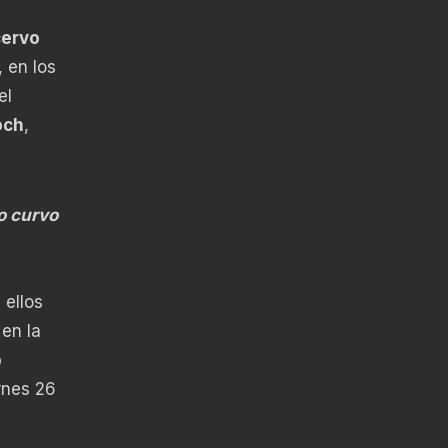
cervo
 en los
el
och
,
o curvo
 ellos
en la
ó
rnes 26