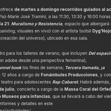
o ofrece
de martes a domingo recorridos guiados al a
az-Marie José Tramini, a las 11:30, 13:30 y 16:00 horas,
la 21
:
Muralismo y Resistencia
, espacio que albergará 
painting
, visuales en vivo) con el artista tsotsil
Dyg’Noj
 creación del universo), ubicado en esa sala.
stro para los talleres de verano, que incluyen
Del espaci
on adobe desde una perspectiva femenina),
unnel book
los fines de semana;
Tercera llamada, ¡a
 12 años a cargo de
Fonámbules Producciones
, y con
, teatro para adolescentes
Rap Cabaret
. Habrá además, 
e julio
, concierto a cargo de la
Massa Coral del Orfe
e Museos para infancias
, que se llevará a cabo del vie
informes y detalles en este
mx/actividades/