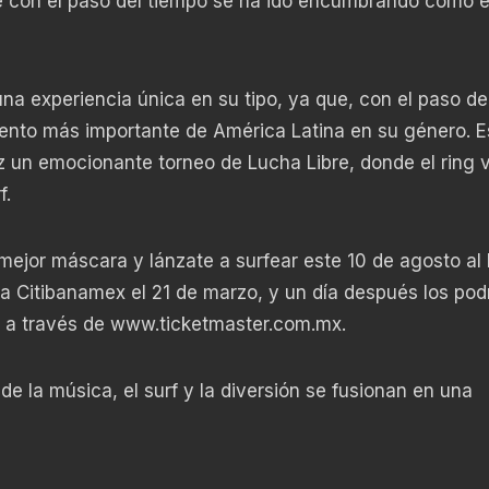
e con el paso del tiempo se ha ido encumbrando como 
 una experiencia única en su tipo, ya que, con el paso de
ento más importante de América Latina en su género. E
vez un emocionante torneo de Lucha Libre, donde el ring v
f.
mejor máscara y lánzate a surfear este 10 de agosto al 
a Citibanamex el 21 de marzo, y un día después los pod
o a través de
www.ticketmaster.com.mx.
de la música, el surf y la diversión se fusionan en una