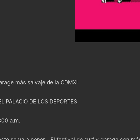
 Garage más salvaje de la CDMX!
EL PALACIO DE LOS DEPORTES
:00 a.m.
esto se va a poner… El festival de surf y garage con má