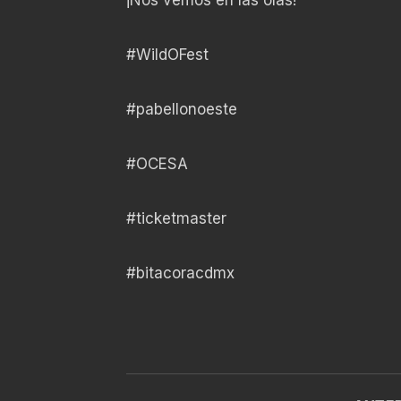
#WildOFest
#pabellonoeste
#OCESA
#ticketmaster
#bitacoracdmx