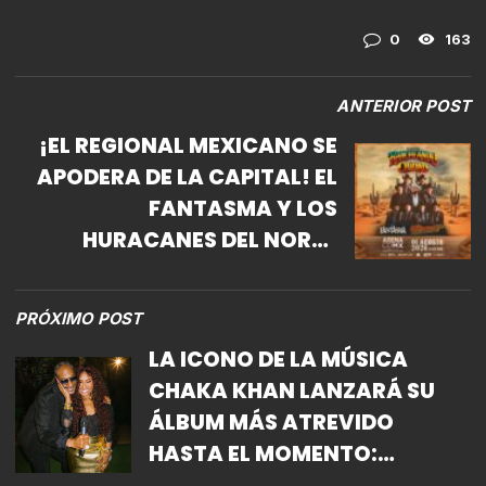
0
163
ANTERIOR POST
¡EL REGIONAL MEXICANO SE
APODERA DE LA CAPITAL! EL
FANTASMA Y LOS
HURACANES DEL NORTE
LLEGAN A LA ARENA CDMX
CON SU «TOUR RANCHEANDO
PRÓXIMO POST
EN LA CIUDAD»
LA ICONO DE LA MÚSICA
CHAKA KHAN LANZARÁ SU
ÁLBUM MÁS ATREVIDO
HASTA EL MOMENTO:
CHAKZILLA