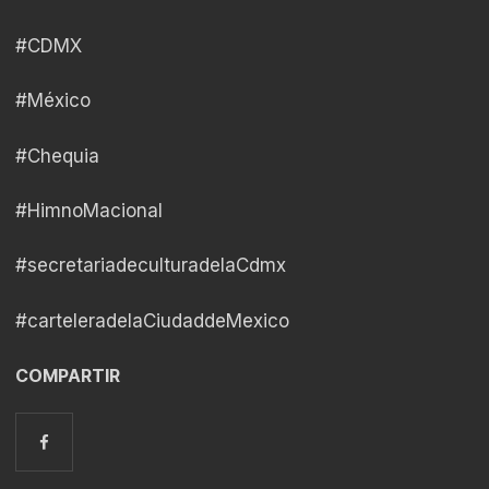
#CDMX
#México
#Chequia
#HimnoMacional
#secretariadeculturadelaCdmx
#carteleradelaCiudaddeMexico
COMPARTIR