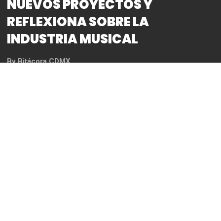
NUEVOS PROYECTOS Y
REFLEXIONA SOBRE LA
INDUSTRIA MUSICAL
By
Bitácora CDMX
Por: Jorge Iturbe
Durante una conferencia virtual con medios de
comunicación, el cantautor mexicano Alek Syntek
compartió detalles sobre sus proyectos actuales,
su visión sobre la evolución de la música y los retos
que enfrenta la industria del entretenimiento en la
era digital.
El intérprete de éxitos como Sexo, Pudor y