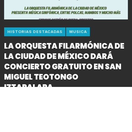
HISTORIAS DESTACADAS
MUSICA
LA ORQUESTA FILARMÓNICA DE
LA CIUDAD DE MÉXICO DARÁ
CONCIERTO GRATUITO EN SAN
MIGUEL TEOTONGO
IZTAPALAPA
● La agrupación capitalina interpretará al
austriaco Johann Strauss, al ruso Piotr Ilich
Chaikovski, al francés Jules Massenet y al
compositor español Gerónimo Giménez ● Entre