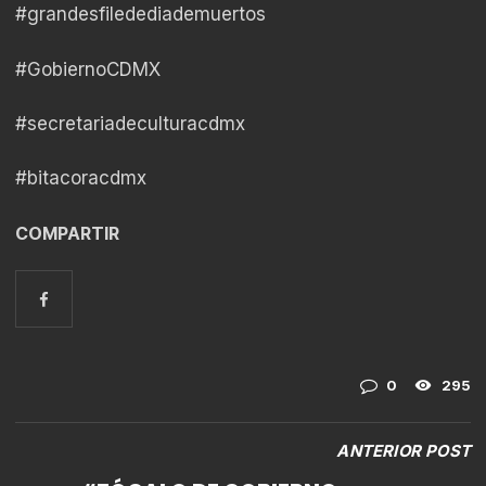
#grandesfiledediademuertos
#GobiernoCDMX
#secretariadeculturacdmx
#bitacoracdmx
COMPARTIR
0
295
ANTERIOR POST