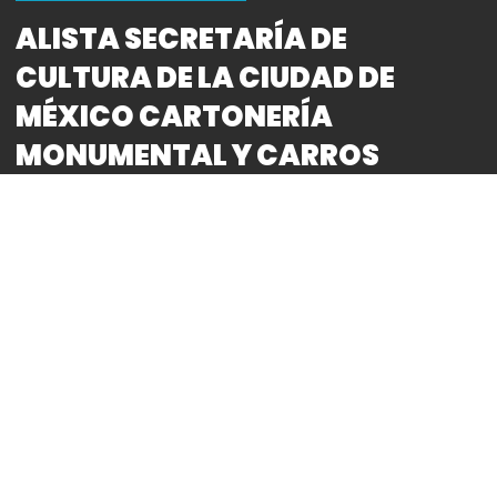
HISTORIAS DESTACADAS
ALISTA SECRETARÍA DE
CULTURA DE LA CIUDAD DE
MÉXICO CARTONERÍA
MONUMENTAL Y CARROS
ALEGÓRICOS PARA EL GRAN
DESFILE DE DÍA DE MUERTOS
2024
By
Bitácora CDMX
REDACCIÓN
● La Faro Oriente y el colectivo Última Hora están a
cargo de tres carros alegóricos: “El itacate que