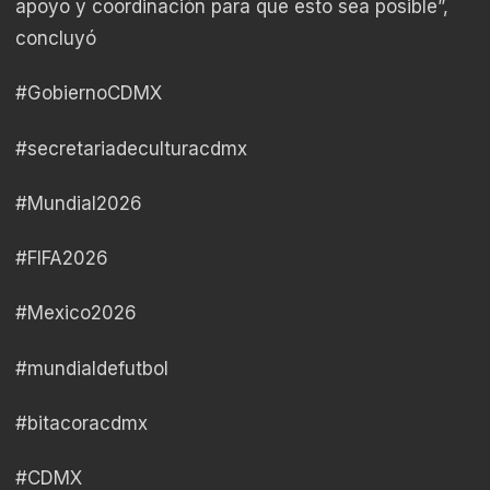
apoyo y coordinación para que esto sea posible”,
concluyó
#GobiernoCDMX
#secretariadeculturacdmx
#Mundial2026
#FIFA2026
#Mexico2026
#mundialdefutbol
#bitacoracdmx
#CDMX