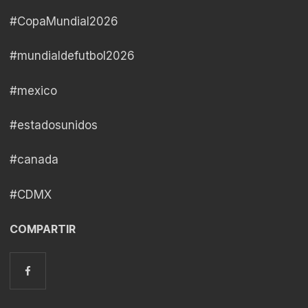
#CopaMundial2026
#mundialdefutbol2026
#mexico
#estadosunidos
#canada
#CDMX
COMPARTIR