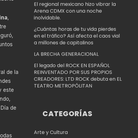
El regional mexicano hizo vibrar la
Arena CDMX con una noche
inolvidable.
ina
,
tre
¿Cuántas horas de tu vida pierdes
eguró,
en el tráfico? Así afecta el caos vial
a millones de capitalinos
funtos
LA BRECHA GENERACIONAL
El legado del ROCK EN ESPAÑOL
REINVENTADO POR SUS PROPIOS
al de la
CREADORES: LTD ROCK debuta en EL
andes
TEATRO METROPÓLITAN
y este
undo,
 Día de
CATEGORÍAS
Arte y Cultura
todas