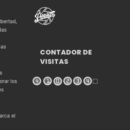
ibertad,
las
sas
CONTADOR DE
VISITAS
s
rar los
es
arca el