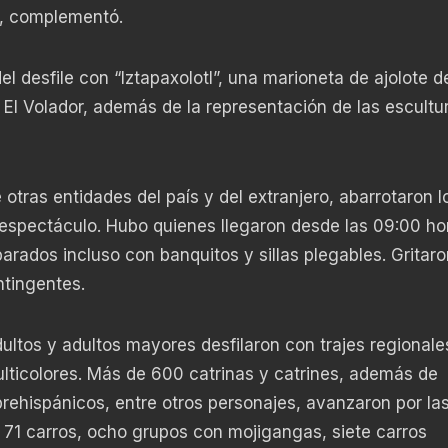
», complementó.
l desfile con “Iztapaxolotl”, una marioneta de ajolote d
r El Volador, además de la representación de las escultu
e otras entidades del país y del extranjero, abarrotaron 
l espectáculo. Hubo quienes llegaron desde las 09:00 ho
eparados incluso con banquitos y sillas plegables. Gritaro
ntingentes.
ultos y adultos mayores desfilaron con trajes regionale
lticolores. Más de 600 catrinas y catrines, además de
 prehispánicos, entre otros personajes, avanzaron por las
on 71 carros, ocho grupos con mojigangas, siete carros