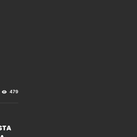
479
STA