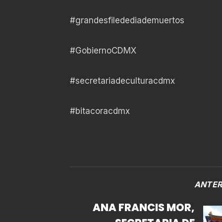
#grandesfiledediademuertos
#GobiernoCDMX
#secretariadeculturacdmx
#bitacoracdmx
ANTER
ANA FRANCIS MOR,