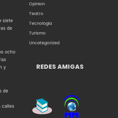
Opinion
Teatro
e siete
Tecnologia
ras de
Turismo
Uncategorized
los ocho
ras
REDES AMIGAS
n y
s de
 calles