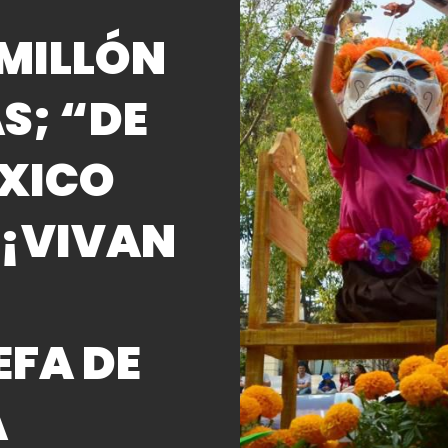
MILLÓN
S; “DE
ÉXICO
 ¡VIVAN
EFA DE
A