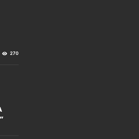
270
A
”