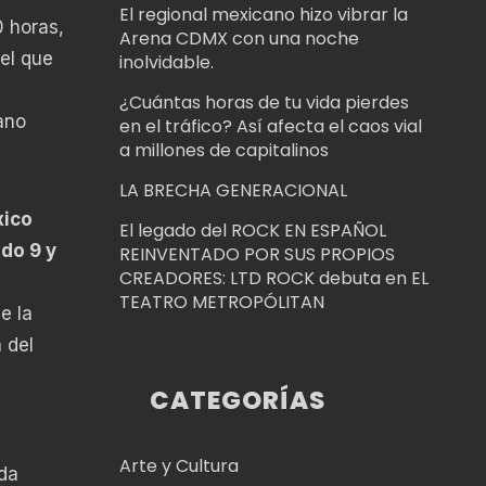
El regional mexicano hizo vibrar la
0 horas,
Arena CDMX con una noche
 el que
inolvidable.
¿Cuántas horas de tu vida pierdes
iano
en el tráfico? Así afecta el caos vial
a millones de capitalinos
LA BRECHA GENERACIONAL
xico
El legado del ROCK EN ESPAÑOL
do 9 y
REINVENTADO POR SUS PROPIOS
CREADORES: LTD ROCK debuta en EL
TEATRO METROPÓLITAN
de la
 del
CATEGORÍAS
Arte y Cultura
da