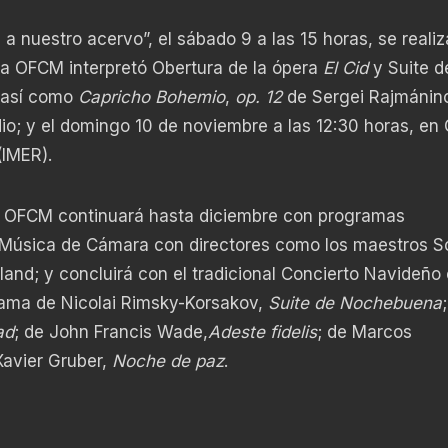
 nuestro acervo”, el sábado 9 a las 15 horas, se realiz
 la OFCM interpretó Obertura de la ópera
El Cid
y Suite de
 así como
Capricho Bohemio
,
op. 12
de Sergei Rajmánino
io; y el domingo 10 de noviembre a las 12:30 horas, en
(IMER).
a OFCM continuará hasta diciembre con programas
Música de Cámara con directores como los maestros S
and; y concluirá con el tradicional Concierto Navideño 
ama de Nicolai Rimsky-Korsakov,
Suite de Nochebuena
ad
; de John Francis Wade,
Adeste fidelis
; de Marcos
Xavier Gruber,
Noche de paz
.