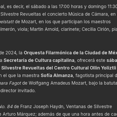
l, es decir, el sábado a las 17:00 horas y domingo 11:3
a Silvestre Revueltas el concierto Música de Cámara, en
elstatt
de Mozart, en los que participan los maestros
lmerón, viola; Martin Arnold, clarinete; Cecilia Cirión, p
de 2024, la
Orquesta Filarmónica de la Ciudad de Mé
la
Secretaría de Cultura capitalina
, ofrecerá este
sába
 Silvestre Revueltas del Centro Cultural Ollin Yoliztli
n el que la maestra
Sofía Almanza
, fagotista principal 
para Fagot
de Wolfgang Amadeus Mozart, bajo la batuta
irector invitado.
No. 84
de Franz Joseph Haydn, Ventanas de Silvestre
 Arturo Márquez; además de que una hora antes de ca