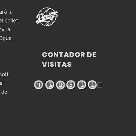
ará la
l ballet
v, a
 Opus
CONTADOR DE
VISITAS
cott
el
; de