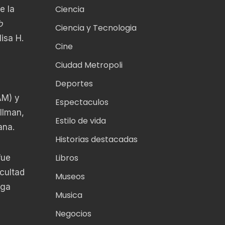
Ciencia
e la
b
Ciencia y Tecnologia
isa H.
Cine
Ciudad Metropoli
Deportes
AM) y
Espectaculos
llman,
Estilo de vida
ana.
Historias destacadas
Libros
fue
cultad
Museos
lga
Musica
Negocios