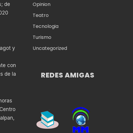
Opinion
s; de
2020
Teatro
Tecnologia
Turismo
Uncategorized
fagot y
nte con
REDES AMIGAS
s de la
horas
 Centro
lalpan,