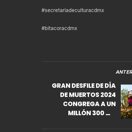
#secretariadeculturacdmx
#bitacoracdmx
ANTER
GRAN DESFILE DE DÍA
DE MUERTOS 2024
CONGREGA A UN
MILLÓN 300 MIL
PERSONAS; “DE LA
CIUDAD DE MÉXICO