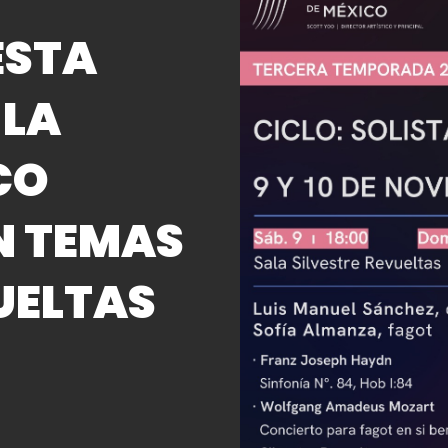
ESTA
 LA
CO
N TEMAS
UELTAS