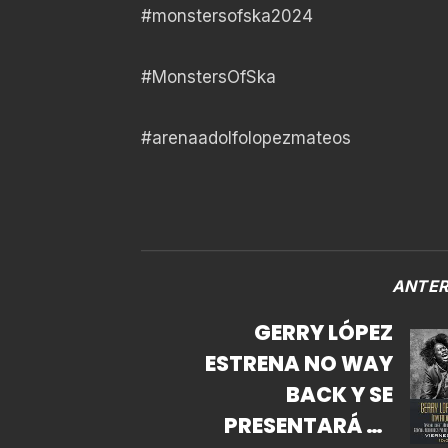
#monstersofska2024
#MonstersOfSka
#arenaadolfolopezmateos
ANTER
GERRY LÓPEZ
ESTRENA NO WAY
BACK Y SE
PRESENTARÁ EN