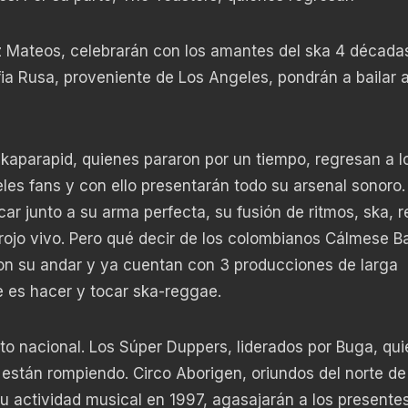
 Mateos, celebrarán con los amantes del ska 4 década
fia Rusa, proveniente de Los Angeles, pondrán a bailar 
Skaparapid, quienes pararon por un tiempo, regresan a l
les fans y con ello presentarán todo su arsenal sonoro.
r junto a su arma perfecta, su fusión de ritmos, ska, 
rojo vivo. Pero qué decir de los colombianos Cálmese 
n su andar y ya cuentan con 3 producciones de larga
e es hacer y tocar ska-reggae.
nto nacional. Los Súper Duppers, liderados por Buga, qu
 están rompiendo. Circo Aborigen, oriundos del norte de
su actividad musical en 1997, agasajarán a los presente