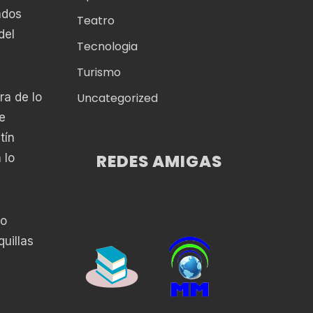
ados
Teatro
del
Tecnologia
Turismo
ra de lo
Uncategorized
e
tín
REDES AMIGAS
 lo
mo
uillas