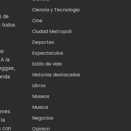
Ciencia y Tecnologia
s de
Cine
a todos
Ciudad Metropoli
Deportes
os
Espectaculos
 A la
Estilo de vida
reggae,
Historias destacadas
Banda
Libros
Museos
Musica
ienes
Negocios
 la
s con
Opinion