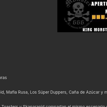
oras
pid, Mafia Rusa, Los Súper Duppers, Caña de Azúcar y
 Toasters y Skaparapid compartan el mismo escenario 