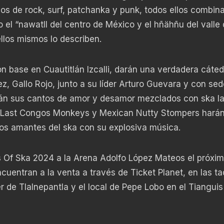
os de rock, surf, patchanka y punk, todos ellos combin
 el “nawatll del centro de México y el hñähñu del valle 
llos mismos lo describen.
 base en Cuautitlán Izcalli, darán una verdadera cáted
z, Gallo Rojo, junto a su líder Arturo Guevara y con sed
rán sus cantos de amor y desamor mezclados con ska la
he Last Congos Monkeys y Mexican Nutty Stompers harán
os amantes del ska con su explosiva música.
rs Of Ska 2024 a la Arena Adolfo López Mateos el próxi
uentran a la venta a través de Ticket Planet, en las taq
r de Tlalnepantla y el local de Pepe Lobo en el Tianguis