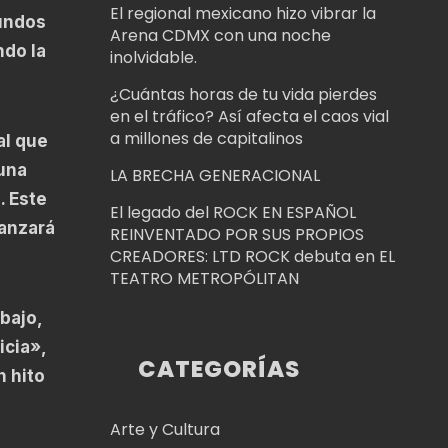
El regional mexicano hizo vibrar la
mundos
Arena CDMX con una noche
ndo la
inolvidable.
¿Cuántas horas de tu vida pierdes
en el tráfico? Así afecta el caos vial
a millones de capitalinos
al que
una
LA BRECHA GENERACIONAL
. Este
El legado del ROCK EN ESPAÑOL
lanzará
REINVENTADO POR SUS PROPIOS
CREADORES: LTD ROCK debuta en EL
TEATRO METROPÓLITAN
bajo,
icia»,
CATEGORÍAS
n hito
Arte y Cultura