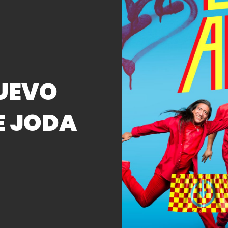
UEVO
E JODA