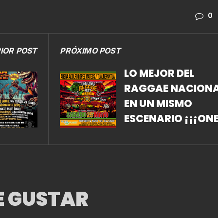
0
IOR POST
PRÓXIMO POST
LO MEJOR DEL
RAGGAE NACION
EN UN MISMO
ESCENARIO ¡¡¡ON
LOVE REGGAE FES
2024!!!
E GUSTAR