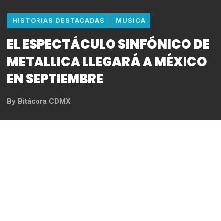
HISTORIAS DESTACADAS
MUSICA
EL ESPECTÁCULO SINFÓNICO DE
METALLICA LLEGARÁ A MÉXICO
EN SEPTIEMBRE
By
Bitácora CDMX
REDACCIÓN
*Este espectáculo único se llevará a cabo el
Domingo 1 de Septiembre en el Frontón México en
punto de las ocho de la noche
*Boletos a la venta en el Sistema Stubhub