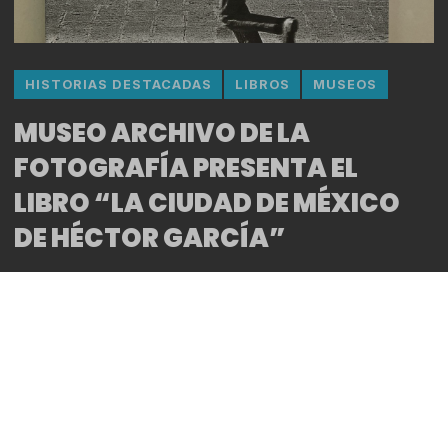
HISTORIAS DESTACADAS
LIBROS
MUSEOS
MUSEO ARCHIVO DE LA
FOTOGRAFÍA PRESENTA EL
LIBRO “LA CIUDAD DE MÉXICO
DE HÉCTOR GARCÍA”
By
Bitácora CDMX
REDACCIÓN
● Nombrado por Carlos Monsiváis como “El
fotógrafo de la Ciudad”, Héctor García Cobo retrató