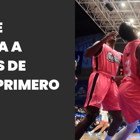
E
A A
 DE
 PRIMERO