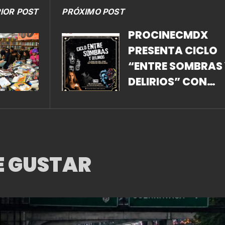
IOR POST
PRÓXIMO POST
PROCINECMDX
PRESENTA CICLO
“ENTRE SOMBRAS 
DELIRIOS” CON
CLÁSICOS DE TER
MEXICANO PARA
FESTEJAR DÍA DE
MUERTOS
E GUSTAR