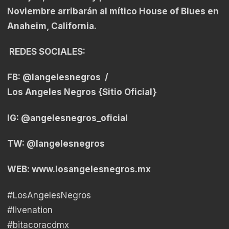
Noviembre arribarán al mítico House of Blues en
Anaheim, California.
REDES SOCIALES:
FB: @langelesnegros /
Los Angeles Negros {Sitio Oficial}
IG: @angelesnegros_oficial
TW: @langelesnegros
WEB:
www.losangelesnegros.mx
#LosAngelesNegros
#livenation
#bitacoracdmx