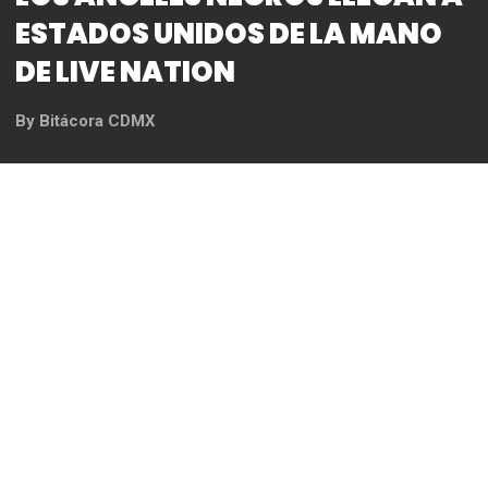
LOS ANGELES NEGROS LLEGAN A
ESTADOS UNIDOS DE LA MANO
DE LIVE NATION
By
Bitácora CDMX
REDACCIÓN
*19 de Noviembre – The Belasco, Los Angeles, CA
*20 de Noviembre – The Magnolia, El Cajon, CA
*21 de Noviembre – House of Blues, Anaheim, CA
Los Angeles Negros siguen imparables luego de
agotar shows en distintos puntos del país, y es
que ahora y de la mano del gigante mundial en