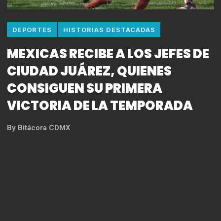
DEPORTES
HISTORIAS DESTACADAS
MEXICAS RECIBE A LOS JEFES DE
CIUDAD JUÁREZ, QUIENES
CONSIGUEN SU PRIMERA
VICTORIA DE LA TEMPORADA
By
Bitácora CDMX
Foto: Omar Castillo
En un enfrentamiento lleno de acción, los Mexicas y
los Jefes dieron lo mejor de sí en el campo de
juego. Desde el primer momento, la intensidad fue