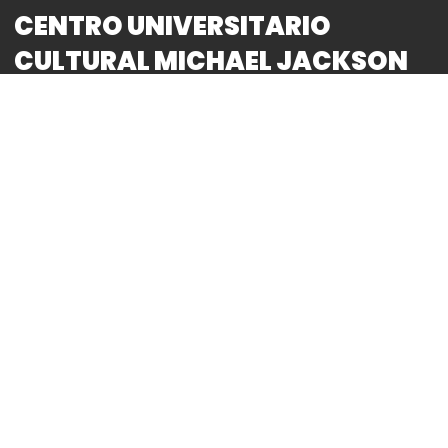
HOMENAJE SINFÓNICO EN EL
CENTRO UNIVERSITARIO
CULTURAL MICHAEL JACKSON
TRIBUTO SINFÓNICO X
ANIVERSARIO LUCTUOSO
By
Bitácora CDMX
La Orquesta Filarmónica de las Artes (OFIA) bajo la
Dirección Artística de Enrique Abraham Vélez
Godoy presenta un concierto de grupo y orquesta
que revivirá los éxitos del gran icono de la música
pop a una década de su fallecimiento con un
emotivo homenaje.
Un espectáculo totalmente nuevo, que integra las