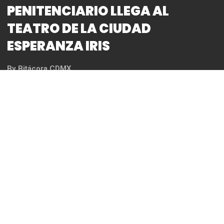
NUEVAMENTE EL TEATRO
PENITENCIARIO LLEGA AL
TEATRO DE LA CIUDAD
ESPERANZA IRIS
By
Bitácora CDMX
REDACCIÓN
●
La compañía celebrará 13 años de trabajo al
interior del penal de Santa Martha Acatitla, el
próximo 25 de noviembre
La reconocida Compañía de Teatro Penitenciario
ofrecerá una función especial de
MCBTH Ruega
por nosotrxs
el próximo
viernes 25 de