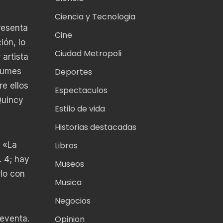
Ciencia y Tecnologia
resenta
Cine
ión, lo
Ciudad Metropoli
artista
lbumes
Deportes
e ellos
Espectaculos
Quincy
Estilo de vida
Historias destacadas
. «La
Libros
. 4; hay
Museos
lo con
Musica
Negocios
reventa.
Opinion