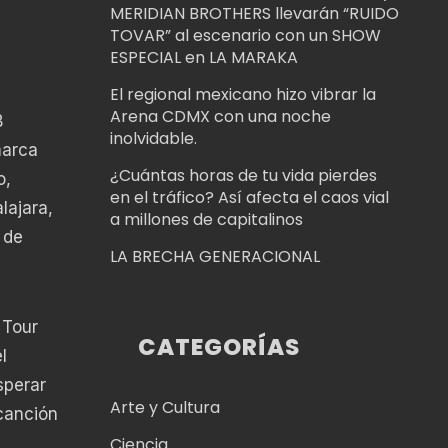
MERIDIAN BROTHERS llevarán “RUIDO
TOVAR” al escenario con un SHOW
ESPECIAL en LA MARAKA
El regional mexicano hizo vibrar la
Arena CDMX con una noche
B
inolvidable.
marca
¿Cuántas horas de tu vida pierdes
o,
en el tráfico? Así afecta el caos vial
lajara,
a millones de capitalinos
 de
LA BRECHA GENERACIONAL
 Tour
CATEGORÍAS
l
sperar
Arte y Cultura
canción
Ciencia