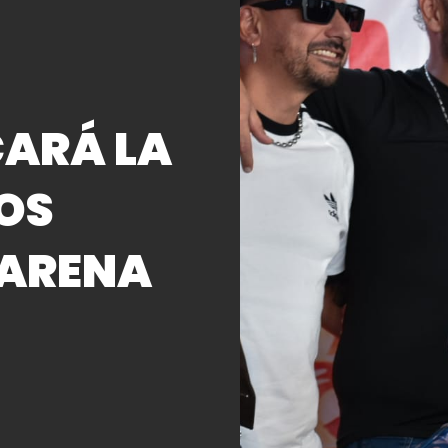
ARÁ LA
LOS
 ARENA