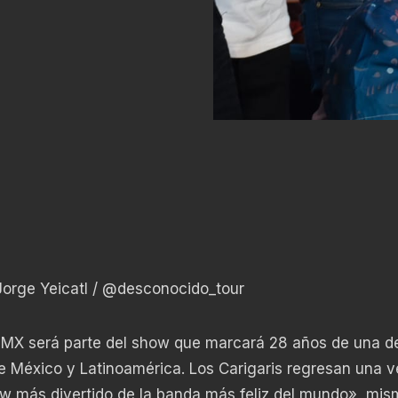
orge Yeicatl /
@desconocido_tour
DMX será parte del show que marcará 28 años de una de
 México y Latinoamérica. Los Carigaris regresan una 
how más divertido de la banda más feliz del mundo», mi