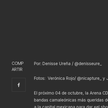
COMP
Por: Denisse Ureña /
@denisseure_
ARTIR
Fotos: Verónica Rojo/
@nicapture_
y J
El próximo 04 de octubre, la Arena C
bandas camaleónicas más queridas de
a la capital mexicana para dar «el s