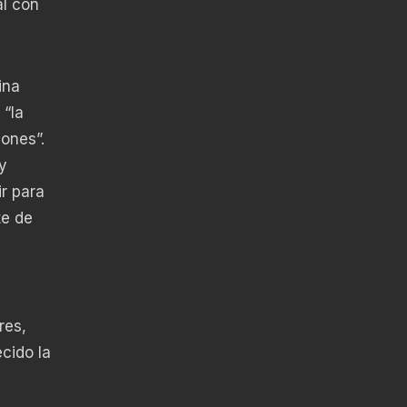
al con
ina
 “la
ones”.
y
ir para
te de
res,
cido la