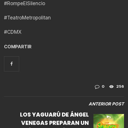
#RompeElSilencio
#TeatroMetropolitan
#CDMX
COMPARTIR
0
256
ANTERIOR POST
LOS YAGUARÚ DE ÁNGEL
VENEGAS PREPARAN UN