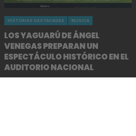
HISTORIAS DESTACADAS
MUSICA
LOS YAGUARÚ DE ÁNGEL
VENEGAS PREPARAN UN
ESPECTÁCULO HISTÓRICO EN EL
AUDITORIO NACIONAL
By
Bitácora CDMX
REDACCIÓN
*Los Yaguarú, liderados por Ángel Venegas, se
alistan para presentarse en el majestuoso Auditorio
Nacional el próximo domingo 22 de marzo a partir