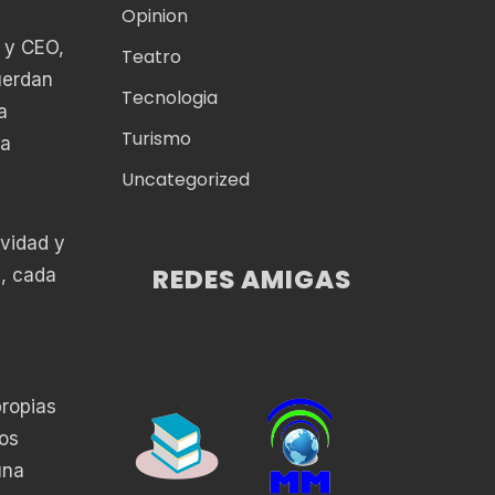
Opinion
 y CEO,
Teatro
uerdan
Tecnologia
a
Turismo
da
Uncategorized
ividad y
REDES AMIGAS
e, cada
propias
los
una