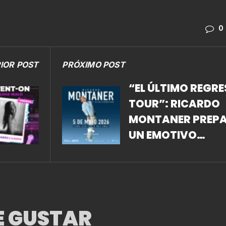
0
IOR POST
PRÓXIMO POST
“EL ÚLTIMO REGR
TOUR”: RICARDO
MONTANER PREP
UN EMOTIVO
REENCUENTRO C
EL PÚBLICO
MEXICANO
E GUSTAR