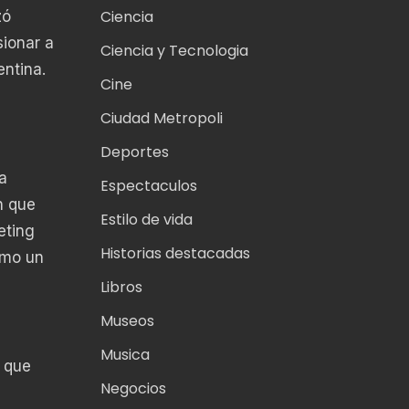
Ciencia
zó
ionar a
Ciencia y Tecnologia
entina.
Cine
Ciudad Metropoli
Deportes
a
Espectaculos
n que
Estilo de vida
eting
Historias destacadas
omo un
Libros
Museos
Musica
a que
Negocios