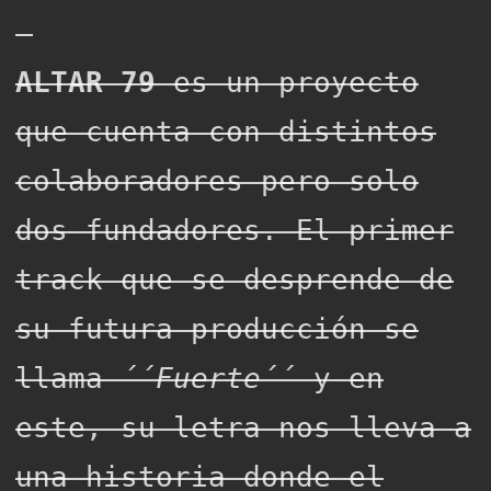
ALTAR 79
es un proyecto
que cuenta con distintos
colaboradores pero solo
dos fundadores. El primer
track que se desprende de
su futura producción se
llama
´´Fuerte´´
y en
este, su letra nos lleva a
una historia donde el