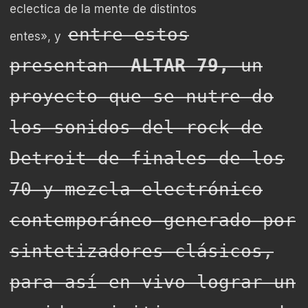
eclectica de la mente de distintos
entre estos
entes», y
presentan
ALTAR 79,
un
proyecto que se nutre do
los sonidos del rock de
Detroit de finales de los
70 y mezcla electrónico
contemporáneo generado por
sintetizadores clásicos,
para así en vivo lograr un