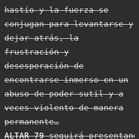
hastío y la fuerza se
conjugan para levantarse y
dejar atrás, la
frustración y
desesperación de
encontrarse inmerso en un
abuso de poder sutil y a
veces violento de manera
permanente…
ALTAR 79
seguirá presentand