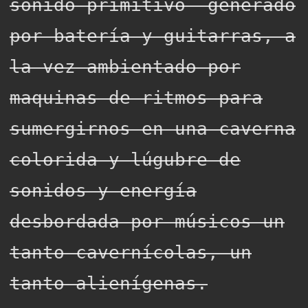
sonido primitivo generado
por batería y guitarras, a
la vez ambientado por
maquinas de ritmos para
sumergirnos en una caverna
colorida y lúgubre de
sonidos y energía
desbordada por músicos un
tanto cavernícolas, un
tanto alienígenas.