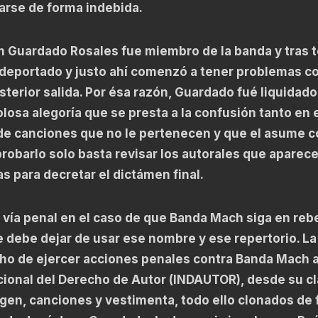
carse de forma indebida.
n Guardado Rosales fue miembro de la banda y tras 
 deportado y justo ahí comenzó a tener problemas c
terior salida. Por ésa razón, Guardado fué liquidado
losa alegoría que se presta a la confusión tanto en 
 de canciones que no le pertenecen y que el asume 
probarlo solo basta revisar los autorales que aparec
s para decretar el dictámen final.
 vía penal en el caso de que Banda Mach siga en rebe
e debe dejar de usar ese nombre y ese repertorio. L
cho de ejercer acciones penales contra Banda Mach a
acional del Derecho de Autor (INDAUTOR), desde su c
agen, canciones y vestimenta, todo ello clonados de