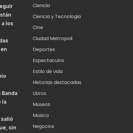
Ciencia
eguir
están
Ciencia y Tecnologia
 a los
Cine
Ciudad Metropoli
adas
Deportes
 en
Espectaculos
Estilo de vida
nio
Historias destacadas
Libros
a Banda
 la
Museos
Musica
salió
Negocios
ue, sin