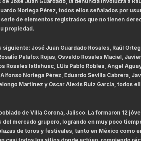
de José Juan Guardado, la denuncia involucra a Raú
duardo Noriega Pérez, todos ellos señalados por usu
 serie de elementos registrados que no tienen dere
su propiedad.
a siguiente: José Juan Guardado Rosales, Raúl Orteg
Rosalío Palafox Rojas, Osvaldo Rosales Maciel, Javie
os Rosales Ixtlahuac, LUis Pablo Robles, Angel Agua
Alfonso Noriega Pérez, Eduardo Sevilla Cabrera, Jav
longo Martínez y Oscar Alexis Ruiz García, todos el
oblado de Villa Corona, Jalisco. La formaron 12 jóv
ta del mercado grupero, logrando en muy poco tiemp
 plazas de toros y festivales, tanto en México como e
n casi todos los sitios donde actúan, rompiendo ré