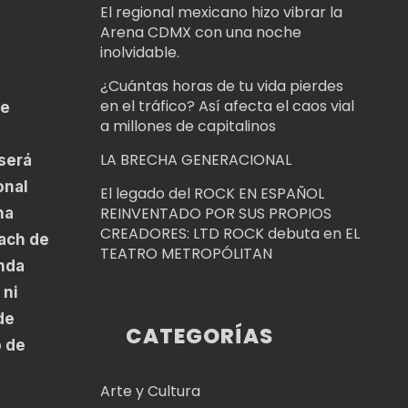
El regional mexicano hizo vibrar la
Arena CDMX con una noche
inolvidable.
¿Cuántas horas de tu vida pierdes
en el tráfico? Así afecta el caos vial
de
a millones de capitalinos
LA BRECHA GENERACIONAL
 será
onal
El legado del ROCK EN ESPAÑOL
REINVENTADO POR SUS PROPIOS
ha
CREADORES: LTD ROCK debuta en EL
Mach de
TEATRO METROPÓLITAN
nda
 ni
de
CATEGORÍAS
o de
Arte y Cultura