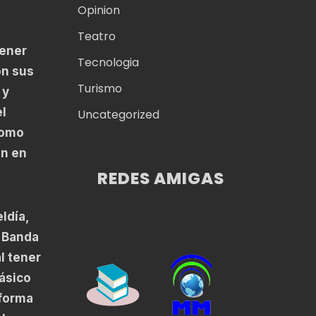
Opinion
Teatro
tener
Tecnologia
on sus
Turismo
 y
el
Uncategorized
como
en en
REDES AMIGAS
ldía,
a Banda
l tener
lásico
 forma