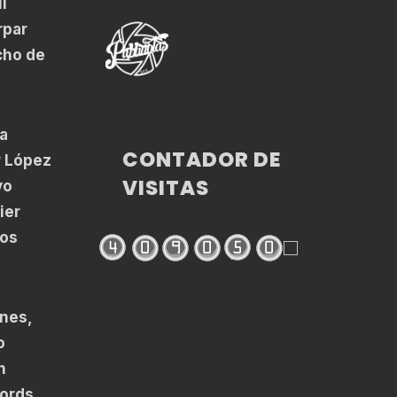
l
rpar
cho de
a
CONTADOR DE
r López
VISITAS
yo
ier
los
enes,
o
n
cords