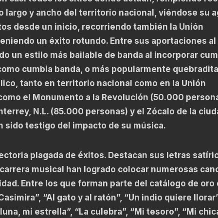
lo largo y ancho del territorio nacional, viéndose su
s desde un inicio, recorriendo también la Unión
eniendo un éxito rotundo. Entre sus aportaciones al
do un estilo más bailable de banda al incorporar cum
 como cumbia banda, o más popularmente quebradita
ico, tanto en territorio nacional como en la Unión
omo el Monumento a la Revolución (50.000 persona
errey, N.L. (85.000 personas) y el Zócalo de la ciu
 sido testigo del impacto de su música.
toria plagada de éxitos. Destacan sus letras satíri
a carrera musical han logrado colocar numerosas can
ridad. Entre los que forman parte del catálogo de oro 
imira”, “Al gato y al ratón”, “Un indio quiere llorar”
 luna, mi estrella”, “La culebra”, “Mi tesoro”, “Mi chic