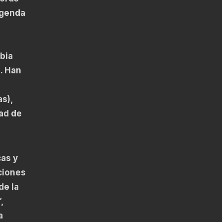
 agenda
bia
. Han
s),
dad de
cas y
ciones
de la
,
a