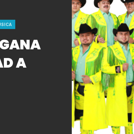
SICA
 GANA
AD A