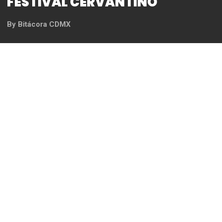
FESTIVAL CERVANTINO
By
Bitácora CDMX
REDACCIÓN
Horacio Franco, José Suárez y Daniel Ortega
ofrecieron un concierto en homenaje a
Vivaldi
El aclamado flautista Horacio Franco se presentó
este fin de semana en el Festival Internacional
Cervantino FIC acompañado del organista y
clavecinista José Suárez, quien durante 32 años
fue maestro del Conservatorio Nacional de Música;
y Daniel Ortega, clavecinista especializado en