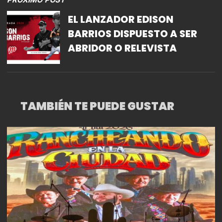
PROSPERIDAD Y MEJORAR
EL LANZADOR EDISON
TUS RELACIONES.
BARRIOS DISPUESTO A SER
ABRIDOR O RELEVISTA
TAMBIÉN TE PUEDE GUSTAR