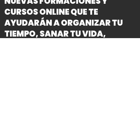
NUEVAS FORMACIONES Y
CURSOS ONLINE QUE TE
AYUDARÁN A ORGANIZAR TU
TIEMPO, SANAR TU VIDA,
EVITAR EL STRESS, GENERAR
PROSPERIDAD Y MEJORAR TUS
RELACIONES.
By
Bitácora CDMX
REDACCIÓN
Esta destacada psicoterapeuta cuenta con
Certificación Oficial para utilizar TÉCNICAS DE
GRIGORI GRABOVOI en los cursos y talleres que