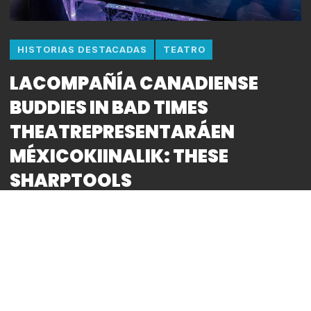
HISTORIAS DESTACADAS
TEATRO
LACOMPAÑÍA CANADIENSE
BUDDIES IN BAD TIMES
THEATREPRESENTARÁEN
MÉXICOKIINALIK: THESE
SHARPTOOLS
By
Bitácora CDMX
REDACCIÓN
Fotos: Jeremy Minnagh