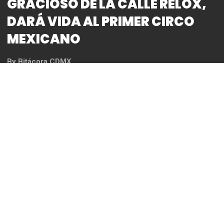
GRACIOSO DE LA CALLE RELOX,
DARÁ VIDA AL PRIMER CIRCO
MEXICANO
By
Bitácora CDMX
REDACCIÓN
El Instituto Nacional de Bellas Artes y Literatura
(INBAL) a través de la Coordinación Nacional de
Teatro, presenta
El
Pagliacho
, el gracioso de la
calle del Relox
,
una obra que surge de la idea
original de Erick Murias y la dramaturgia de
Fernando Hondall, y cuenta con dirección del clown
mexicano Raúl Zamora. Ofrecerá temporada del 16