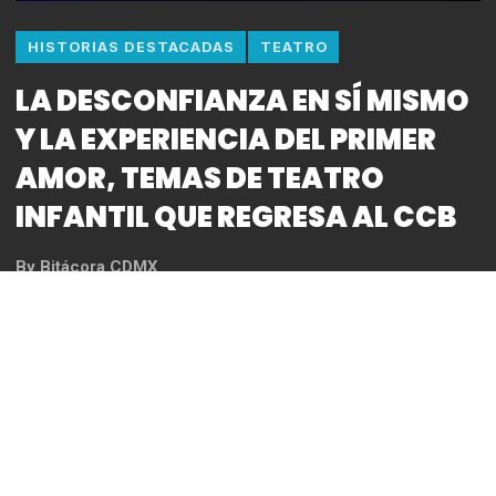
HISTORIAS DESTACADAS
TEATRO
LA DESCONFIANZA EN SÍ MISMO
Y LA EXPERIENCIA DEL PRIMER
AMOR, TEMAS DE TEATRO
INFANTIL QUE REGRESA AL CCB
By
Bitácora CDMX
REDACCIÓN
Fotos: Oliver Dorian
· Cara de bolsa, sinfonía para acordeón y patitos de
hule, reinicia el 1 de febrero en el Teatro El Galeón