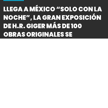
MUSEOS
LLEGA A MÉXICO “SOLO CON LA
NOCHE”, LA GRAN EXPOSICIÓN
DE H.R. GIGER MÁS DE 100
OBRAS ORIGINALES SE
EXHIBIRÁN EN LA CDMX, A
PARTIR DEL PRÓXIMO 4 DE
DICIEMBRE
By
Bitácora CDMX
REDACCIÓN
EL 21 DE NOVIEMBRE CELEBRAREMOS LOS 40