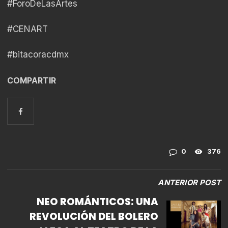
#ForoDeLasArtes
#CENART
#bitacoracdmx
COMPARTIR
0
376
ANTERIOR POST
NEO ROMÁNTICOS: UNA
REVOLUCIÓN DEL BOLERO