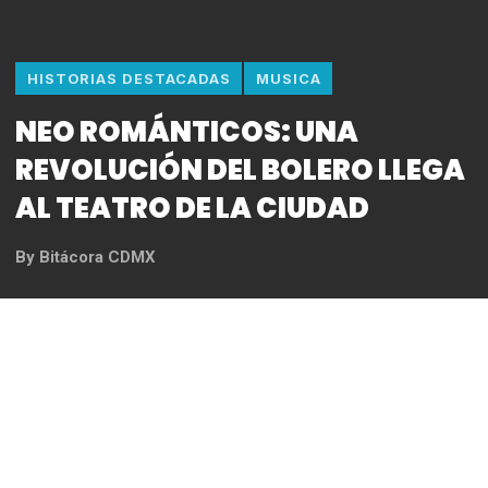
HISTORIAS DESTACADAS
MUSICA
NEO ROMÁNTICOS: UNA
REVOLUCIÓN DEL BOLERO LLEGA
AL TEATRO DE LA CIUDAD
By
Bitácora CDMX
Las instalaciones del Teatro de la Ciudad Esperanza
Iris fueron testigo de la rueda de prensa que
anticipa el esperado concierto Neo Románticos, un
evento que promete redefinir el bolero este viernes
4 de octubre de 2024. A partir de las 7:30 pm,