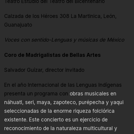
Teatro Estudio del Teatro del Bicentenario
Calzada de los Héroes 308 La Martinica, León,
Guanajuato
Voces con sentido-Lenguas y músicas de México
Coro de Madrigalistas de Bellas Artes
Salvador Guízar, director invitado
En el año Internacional de las Lenguas Indígenas
presenta un programa con
obras musicales en
náhuatl, seri, maya, zapoteco, purépecha y yaqui
seleccionadas de la enorme riqueza folclórica
existente. Este concierto es un ejercicio de
reconocimiento de la naturaleza multicultural y