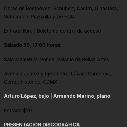
Obras de Beethoven,
Schubert,
Castro, Ginastera,
Schumann, Piazzolla y De Falla
Entrada libre | Boleto de control de acceso
Sábado 30, 17:00 horas
Sala Manuel M. Ponce, Palacio de Bellas Artes
Avenida Juárez y Eje Central Lázaro Cárdenas,
Centro histórico, CDMX
Arturo López, bajo | Armando Merino, piano
Entrada $20
PRESENTACION DISCOGRÁFICA