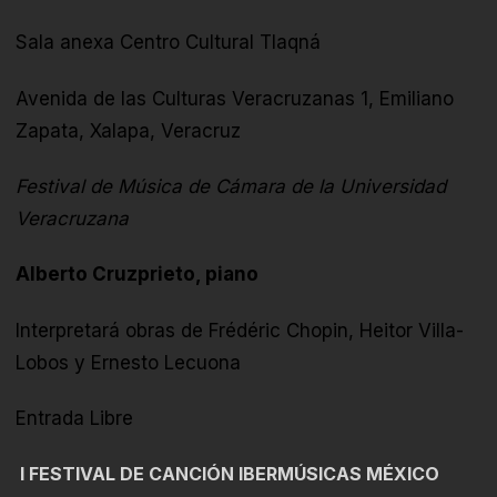
Sala anexa Centro Cultural Tlaqná
Avenida de las Culturas Veracruzanas 1, Emiliano
Zapata, Xalapa, Veracruz
Festival de Música de Cámara de la Universidad
Veracruzana
Alberto Cruzprieto, piano
Interpretará obras de
Frédéric Chopin, Heitor Villa-
Lobos y Ernesto Lecuona
Entrada Libre
I FESTIVAL DE CANCIÓN IBERMÚSICAS MÉXICO