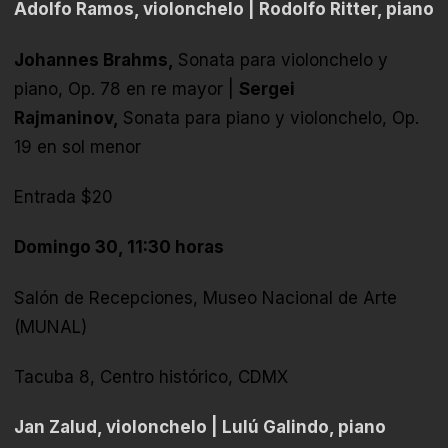
Adolfo Ramos, violonchelo | Rodolfo Ritter, piano
Johannes Brahms,
Sonata para violonchelo y
piano, Op. 78 en re mayor |
Sergei
Rajmaninov,
Sonata para piano y violonchelo, Op.
19 en sol menor
Entrada $20
Domingo 30, 11:30 horas
Salón de Recepciones, Museo Nacional de Arte
(MUNAL)
Tacuba 8, Centro histórico, CDMX
Jan Zalud, violonchelo | Lulú Galindo, piano