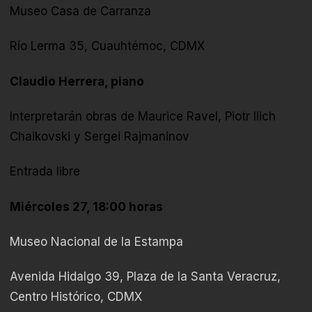
Museo Casa de Carranza
Río Lerma 35, Cuauhtémoc, CDMX
Claudio Herrera, piano
Interpretarán obras de
Maurice Ravel, Piotr Ilich
Chaikovski y Sergei Rajmaninov
Entrada libre
Miércoles 27, 18:00 horas
Museo Nacional de la Estampa
Avenida Hidalgo 39, Plaza de la Santa Veracruz,
Centro Histórico, CDMX