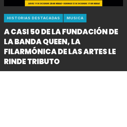
HISTORIAS DESTACADAS
MUSICA
A CASI 50 DE LA FUNDACIÓN DE
LA BANDA QUEEN, LA
FILARMÓNICA DE LAS ARTES LE
RINDE TRIBUTO
By
Bitácora CDMX
REDACCIÓN
***Será en el 2020 cuando la agrupación británica
celebre su medio siglo de vida