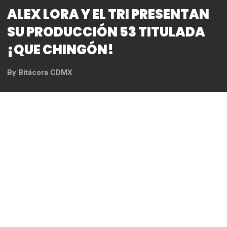
ALEX LORA Y EL TRI PRESENTAN
SU PRODUCCIÓN 53 TITULADA
¡QUE CHINGÓN!
By
Bitácora CDMX
REDACCIÓN
Foto: Omar Castillo
Después de una pausa forzada de dos años en la
que Alex Lora pensó que no volverían a tocar a
causa de la emergencia sanitaria esta semana
hicieron la presentación oficial de su material
discográfico número 53 en su carrera titulado Que