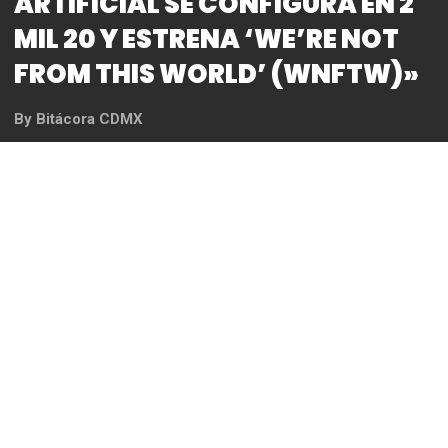
MIL 20 Y ESTRENA ‘WE’RE NOT
FROM THIS WORLD’ (WNFTW)»
By
Bitácora CDMX
REDACCIÓN
Las líricas son dedicadas
a los que no encuentran un
espacio propio en un
universo tan impersonal,
transmitir