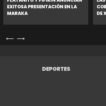
PLATANITO Y PIPIRÍN ANUNCIAN
LAS
EXITOSA PRESENTACIÓN EN LA
COB
MARAKA
DE 
DEPORTES